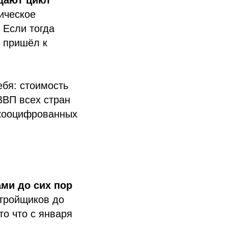
ическое
 Если тогда
у пришёл к
ебя: стоимость
ВВП всех стран
зкооцифрованных
ми до сих пор
тройщиков до
о что с января