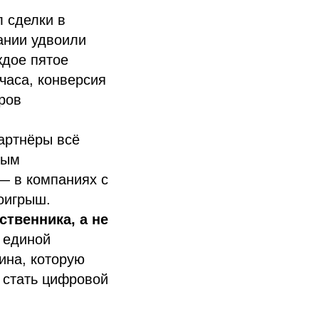
л сделки в
ании удвоили
ждое пятое
часа, конверсия
ров
артнёры всё
ным
— в компаниях с
оигрыш.
твенника, а не
 единой
ина, которую
 стать цифровой