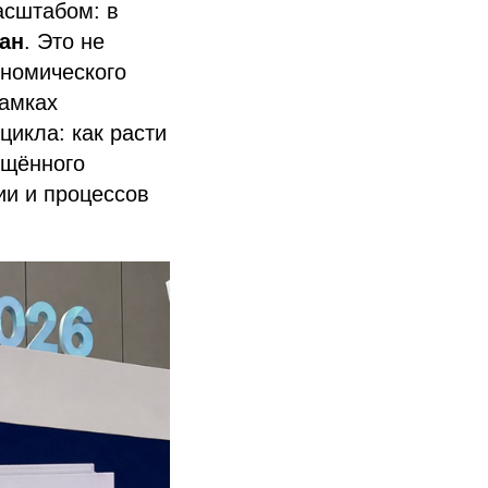
асштабом: в
ран
. Это не
ономического
рамках
икла: как расти
ящённого
ии и процессов