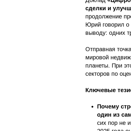
сделки и улуч
продолжение пр
Юрий говорил о 
выводу: одних т
Отправная точка
мировой недвижи
планеты. При э
секторов по оце
Ключевые тез
Почему стр
один из са
сих пор не 
2025 года о