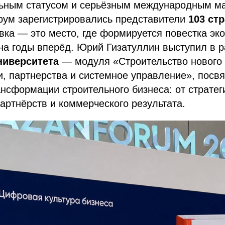
ьным статусом и серьёзным международным м
орум зарегистрировались представители
103 ст
вка — это место, где формируется повестка эк
на годы вперёд. Юрий Гизатуллин выступил в 
ниверситета
— модуля «Строительство нового ц
и, партнерства и системное управление», посв
нсформации строительного бизнеса: от стратег
партнёрств и коммерческого результата.