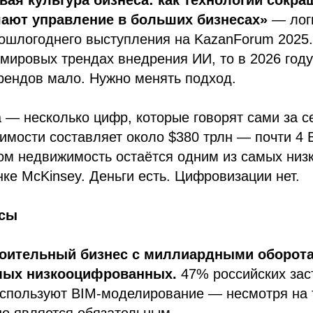
шают управление в больших бизнесах»
— лог
ошлогоднего выступления на KazanForum 2025.
мировых трендах внедрения ИИ, то в 2026 год
рендов мало. Нужно менять подход.
 — несколько цифр, которые говорят сами за с
мости составляет около $380 трлн — почти 4 
том недвижимость остаётся одним из самых ни
нке McKinsey. Деньги есть. Цифровизации нет.
исы
оительный бизнес с миллиардными оборота
мых низкооцифрованных.
47% российских зас
используют BIM-моделирование — несмотря на т
но является обязательным.