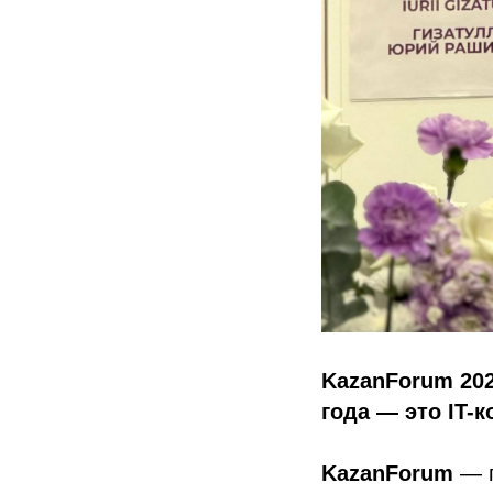
KazanForum 202
года — это IT-
KazanForum
— г