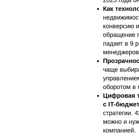
Как технол
недвижимост
конверсию и
обращение п
падает в 9 
менеджеров,
Прозрачнос
чаще выбир
управлением
оборотом в 
Цифровая т
с IT-бюджет
стратегии. 
можно и нуж
компанией.