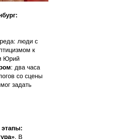
нбург:
реда: люди с
птицизмом к
и Юрий
ером
: два часа
логов со сцены
 мог задать
 этапы:
тура»
. В