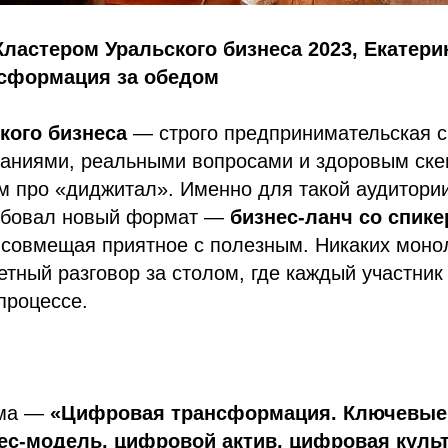
Кластером Уральского бизнеса 2023, Екатери
сформация за обедом
кого бизнеса
— строго предпринимательская с
аниями, реальными вопросами и здоровым ске
м про «диджитал». Именно для такой аудитори
обовал новый формат —
бизнес-ланч со спик
 совмещая приятное с полезным. Никаких моно
тный разговор за столом, где каждый участник
процессе.
ема —
«Цифровая трансформация. Ключевые
ес-модель, цифровой актив, цифровая куль