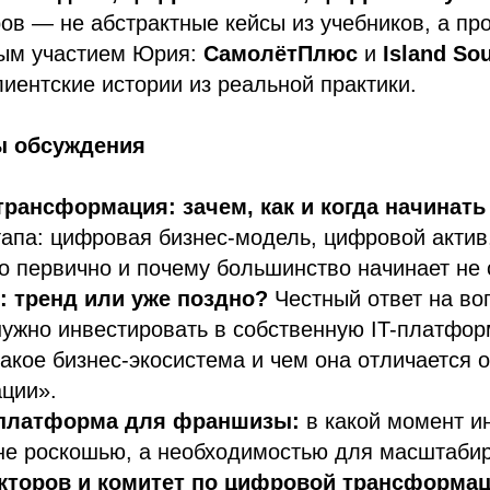
ов — не абстрактные кейсы из учебников, а пр
ым участием Юрия:
СамолётПлюс
и
Island Sou
лиентские истории из реальной практики.
ы обсуждения
рансформация: зачем, как и когда начинать
апа: цифровая бизнес-модель, цифровой актив
то первично и почему большинство начинает не с
: тренд или уже поздно?
Честный ответ на воп
нужно инвестировать в собственную IT-платфор
такое бизнес-экосистема и чем она отличается о
ции».
платформа для франшизы:
в какой момент ин
не роскошью, а необходимостью для масштаби
кторов и комитет по цифровой трансформа