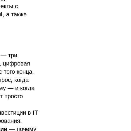
оекты с
l
, а также
— три
, цифровая
 того конца.
рос, когда
му — и когда
т просто
вестиции в IT
рования.
ции
— почему