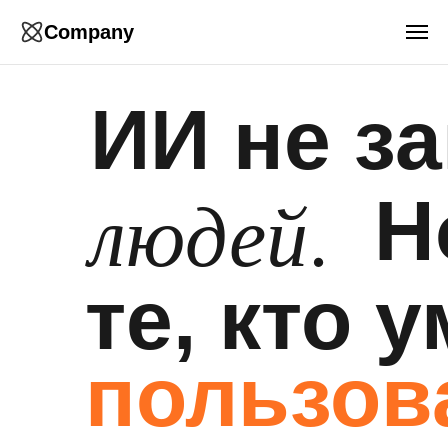
Company
ЖИВОЙ ВОРКШОП · 2026
ИИ не з
людей
.
Н
те, кто 
пользов