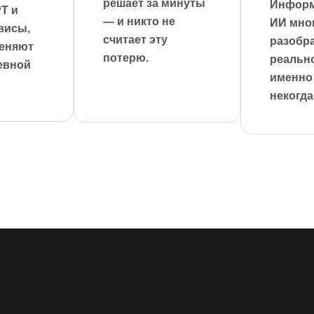
решает за минуты
Информ
T и
— и никто не
ИИ мног
висы,
считает эту
разобра
меняют
потерю.
реальн
евной
именно 
некогда