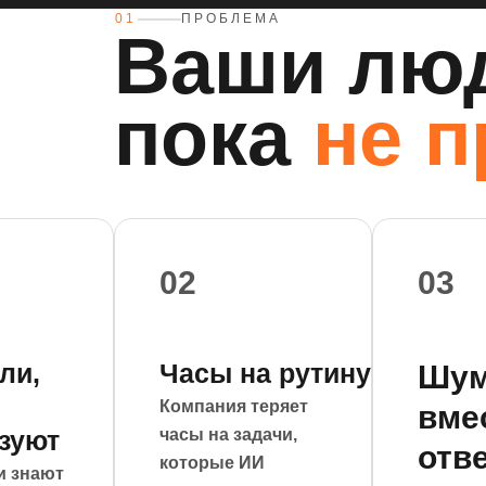
01
ПРОБЛЕМА
Ваши люд
пока
не п
02
03
ли,
Часы на рутину
Шу
Компания теряет
вме
зуют
часы на задачи,
отв
которые ИИ
и знают